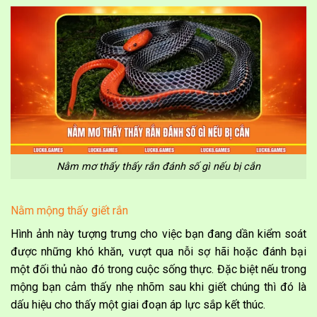
Nằm mơ thấy thấy rắn đánh số gì nếu bị cắn
Nằm mộng thấy giết rắn
Hình ảnh này tượng trưng cho việc bạn đang dần kiểm soát
được những khó khăn, vượt qua nỗi sợ hãi hoặc đánh bại
một đối thủ nào đó trong cuộc sống thực. Đặc biệt nếu trong
mộng bạn cảm thấy nhẹ nhõm sau khi giết chúng thì đó là
dấu hiệu cho thấy một giai đoạn áp lực sắp kết thúc.