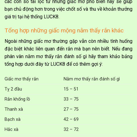
các con số tài lộc từ những giấc mơ phổ biến này sẽ giúp
bạn chủ động hơn trong việc chốt số và thu về khoản thưởng
giá trị tại hệ thống LUCK8.
Tổng hợp những giấc mộng nằm thấy rắn khác
Ngoài những giấc mơ thường gặp vẫn còn nhiều tình huống
đặc biệt khác liên quan đến rắn mà bạn nên biết. Nếu đang
phân vân nằm mơ thấy rắn đánh số gì hãy tham khảo bảng
tổng hợp dưới đây từ LUCK8 để có thêm gợi ý:
Giấc mơ thấy rắn
Nằm mơ thấy rắn đánh số gì
Tỵ 2 đầu
15 – 51
Rắn khổng lồ
33 – 75
Thanh xà
27 – 75
Bạch xà
42 – 69
Hắc xà
32 – 72