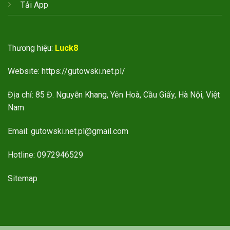
Tải App
Thương hiệu:
Luck8
Website:
https://gutowski.net.pl/
Địa chỉ: 85 Đ. Nguyễn Khang, Yên Hoà, Cầu Giấy, Hà Nội, Việt
Nam
Email:
gutowski.net.pl@gmail.com
Hotline: 0972946529
Sitemap