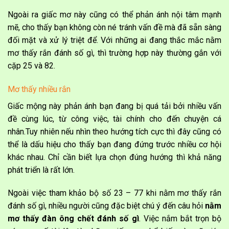
Ngoài ra giấc mơ này cũng có thể phản ánh nội tâm mạnh
mẽ, cho thấy bạn không còn né tránh vấn đề mà đã sẵn sàng
đối mặt và xử lý triệt để. Với những ai đang thắc mắc nằm
mơ thấy rắn đánh số gì, thì trường hợp này thường gắn với
cặp 25 và 82.
Mơ thấy nhiều rắn
Giấc mộng này phản ánh bạn đang bị quá tải bởi nhiều vấn
đề cùng lúc, từ công việc, tài chính cho đến chuyện cá
nhân.Tuy nhiên nếu nhìn theo hướng tích cực thì đây cũng có
thể là dấu hiệu cho thấy bạn đang đứng trước nhiều cơ hội
khác nhau. Chỉ cần biết lựa chọn đúng hướng thì khả năng
phát triển là rất lớn.
Ngoài việc tham khảo bộ số 23 – 77 khi nằm mơ thấy rắn
đánh số gì, nhiều người cũng đặc biệt chú ý đến câu hỏi
nằm
mơ thấy đàn ông chết đánh số gì
. Việc nắm bắt trọn bộ