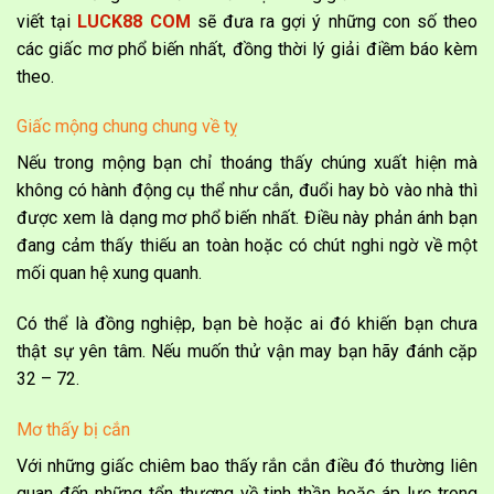
viết tại
LUCK88 COM
sẽ đưa ra gợi ý những con số theo
các giấc mơ phổ biến nhất, đồng thời lý giải điềm báo kèm
theo.
Giấc mộng chung chung về tỵ
Nếu trong mộng bạn chỉ thoáng thấy chúng xuất hiện mà
không có hành động cụ thể như cắn, đuổi hay bò vào nhà thì
được xem là dạng mơ phổ biến nhất. Điều này phản ánh bạn
đang cảm thấy thiếu an toàn hoặc có chút nghi ngờ về một
mối quan hệ xung quanh.
Có thể là đồng nghiệp, bạn bè hoặc ai đó khiến bạn chưa
thật sự yên tâm. Nếu muốn thử vận may bạn hãy đánh cặp
32 – 72.
Mơ thấy bị cắn
Với những giấc chiêm bao thấy rắn cắn điều đó thường liên
quan đến những tổn thương về tinh thần hoặc áp lực trong