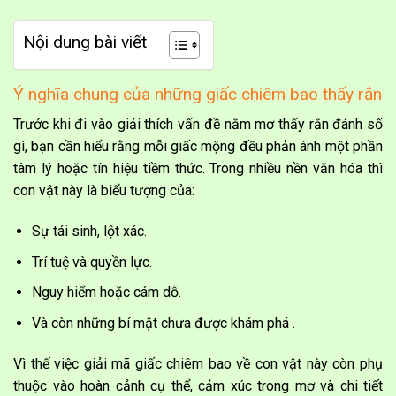
Nội dung bài viết
Ý nghĩa chung của những giấc chiêm bao thấy rắn
Trước khi đi vào giải thích vấn đề nằm mơ thấy rắn đánh số
gì, bạn cần hiểu rằng mỗi giấc mộng đều phản ánh một phần
tâm lý hoặc tín hiệu tiềm thức. Trong nhiều nền văn hóa thì
con vật này là biểu tượng của:
Sự tái sinh, lột xác.
Trí tuệ và quyền lực.
Nguy hiểm hoặc cám dỗ.
Và còn những bí mật chưa được khám phá .
Vì thế việc giải mã giấc chiêm bao về con vật này còn phụ
thuộc vào hoàn cảnh cụ thể, cảm xúc trong mơ và chi tiết