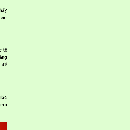
thấy
 cao
c tế
hàng
2 để
giấc
hiêm