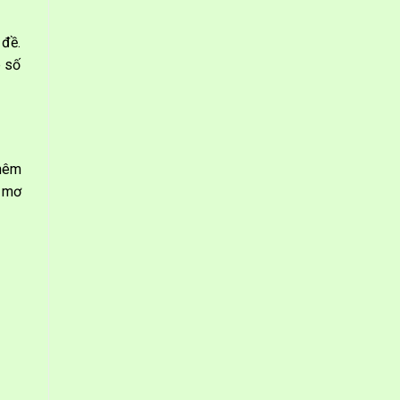
 đề.
p số
thêm
ổ mơ