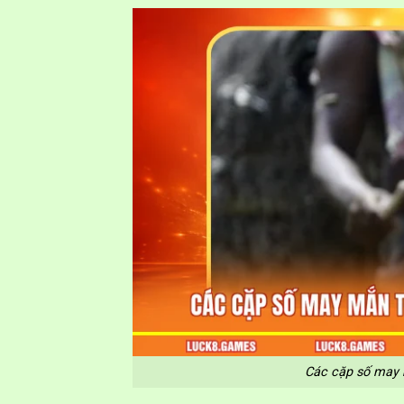
Các cặp số may 