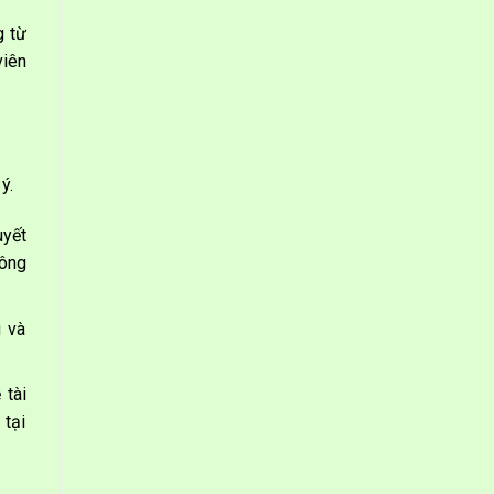
g từ
viên
ý.
uyết
hông
g và
 tài
 tại