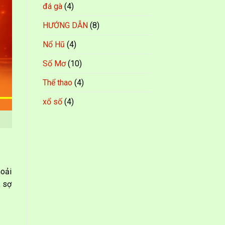
Ý
đá gà
(4)
10+
Số
HƯỚNG DẪN
(8)
Đẹp
Nổ Hũ
(4)
Số Mơ
(10)
Thể thao
(4)
xổ số
(4)
hoải
, sợ