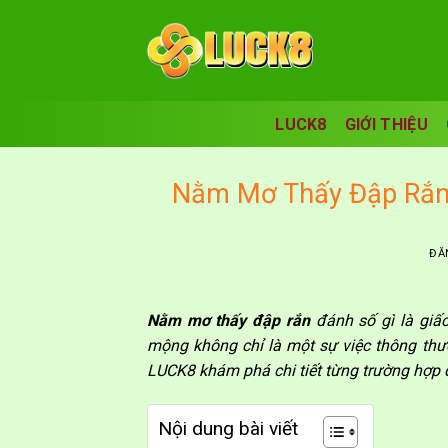
Bỏ
qua
nội
dung
LUCK8
GIỚI THIỆU
Nằm Mơ Thấy Đập Rắn 
ĐĂ
Nằm mơ thấy đập rắn
đánh số gì là giấ
mộng không chỉ là một sự việc thông t
LUCK8
khám phá chi tiết từng trường hợp 
Nội dung bài viết