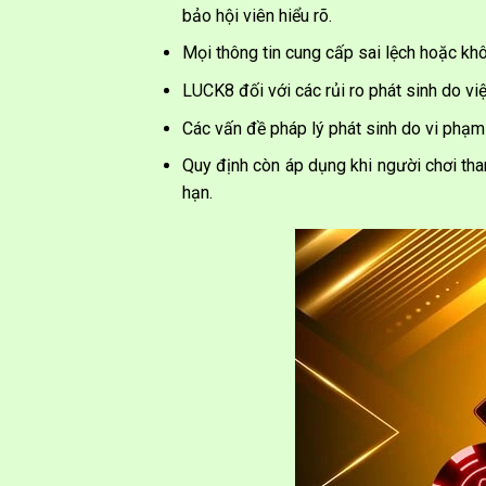
bảo hội viên hiểu rõ.
Mọi thông tin cung cấp sai lệch hoặc khô
LUCK8 đối với các rủi ro phát sinh do vi
Các vấn đề pháp lý phát sinh do vi phạm
Quy định còn áp dụng khi người chơi tha
hạn.