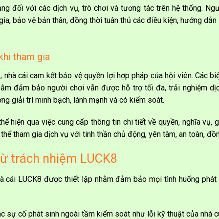
g đối với các dịch vụ, trò chơi và tương tác trên hệ thống. Ng
, bảo vệ bản thân, đồng thời tuân thủ các điều kiện, hướng dẫn s
khi tham gia
 nhà cái cam kết bảo vệ quyền lợi hợp pháp của hội viên. Các bi
hằm đảm bảo người chơi vẫn được hỗ trợ tối đa, trải nghiệm dịch
ng giải trí minh bạch, lành mạnh và có kiểm soát.
hể hiện qua việc cung cấp thông tin chi tiết về quyền, nghĩa vụ,
ó thể tham gia dịch vụ với tinh thần chủ động, yên tâm, an toàn, đồ
trừ trách nhiệm LUCK8
 nhà cái LUCK8 được thiết lập nhằm đảm bảo mọi tình huống phát
ác sự cố phát sinh ngoài tầm kiểm soát như lỗi kỹ thuật của nhà