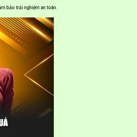
m bảo trải nghiệm an toàn.