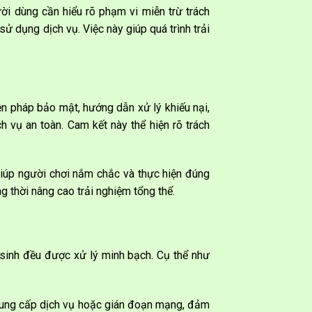
ười dùng cần hiểu rõ phạm vi miễn trừ trách
ử dụng dịch vụ. Việc này giúp quá trình trải
ện pháp bảo mật, hướng dẫn xử lý khiếu nại,
 vụ an toàn. Cam kết này thể hiện rõ trách
 giúp người chơi nắm chắc và thực hiện đúng
ng thời nâng cao trải nghiệm tổng thể.
 sinh đều được xử lý minh bạch. Cụ thể như
 cung cấp dịch vụ hoặc gián đoạn mạng, đảm