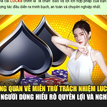
nhà cái
LUCK8
chính là “lá chắn” bảo vệ lợi ích hợp pháp của bạn
ơng tác đều diễn ra minh bạch, an toàn và chuyên nghiệp nhất.