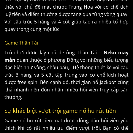
thác với chủ đề mạt chược Trung Hoa với cơ chế tích
luỹ tiến và điểm thưởng được tăng qua từng vòng quay.
Với cấu trúc 5 hàng và 4 cột giúp tạo ra nhiều tổ hợp
quay trong cùng một lúc.
Game Thần Tài
Trò chơi được lấy chủ đề ông Thần Tài –
Neko may
mắn
quen thuộc ở phương Đông với những biểu tượng
đặc biệt như vàng, châu báu,.. Hệ thống thiết kế với cấu
trúc 3 hàng và 5 cột tập trung vào cơ chế kích hoạt
được free spin. Bên cạnh đó, thời gian nổ Jackpot cũng
khá nhanh nên đón nhận nhiều hội viên truy cập săn
thưởng.
Sự khác biệt vượt trội game nổ hũ rút tiền
Game nổ hũ rút tiền mặt được đông đảo hội viên yêu
thích khi có rất nhiều ưu điểm vượt trội. Bạn có thể