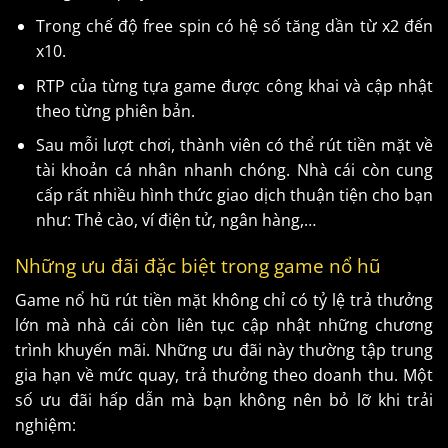
Trong chế độ free spin có hệ số tăng dần từ x2 đến
x10.
RTP của từng tựa game được công khai và cập nhật
theo từng phiên bản.
Sau mỗi lượt chơi, thành viên có thể rút tiền mặt về
tài khoản cá nhân nhanh chóng. Nhà cái còn cung
cấp rất nhiều hình thức giao dịch thuận tiện cho bạn
như: Thẻ cào, ví điện tử, ngân hàng,…
Những ưu đãi đặc biệt trong game nổ hũ
Game nổ hũ rút tiền mặt không chỉ có tỷ lệ trả thưởng
lớn mà nhà cái còn liên tục cập nhật những chương
trình khuyến mãi. Những ưu đãi này thường tập trung
gia hạn về mức quay, trả thưởng theo doanh thu. Một
số ưu đãi hấp dẫn mà bạn không nên bỏ lỡ khi trải
nghiệm: