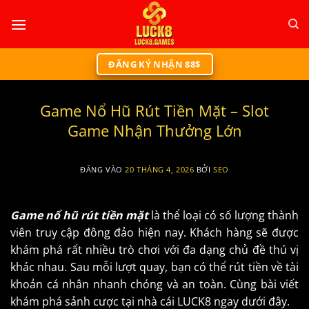
Bỏ
qua
nội
dung
ĐĂNG KÝ NHẬN 88$
Game Nổ Hũ Rút Tiền Mặt – Slot
Game Nhận Thưởng Lớn
ĐĂNG VÀO
20 THÁNG 4, 2026
BỞI
SEO
Game nổ hũ rút tiền mặt
là thể loại có số lượng thành
viên truy cập đông đảo hiện nay. Khách hàng sẽ được
khám phá rất nhiều trò chơi với đa dạng chủ đề thú vị
khác nhau. Sau mỗi lượt quay, bạn có thể rút tiền về tài
khoản cá nhân nhanh chóng và an toàn. Cùng bài viết
khám phá sảnh cược tại nhà cái LUCK8 ngay dưới đây.