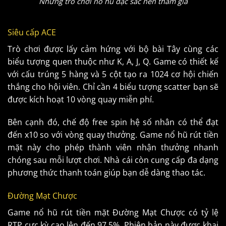
Những trò chơi nổ hũ đặc sắc nên tham gia
Siêu cấp ACE
Trò chơi được lấy cảm hứng với bộ bài Tây cùng các
biểu tượng quen thuộc như K, A, J, Q. Game có thiết kế
với cấu trúng 5 hàng và 5 cột tạo ra 1024 cơ hội chiến
thắng cho hội viên. Chỉ cần 4 biểu tượng scatter bạn sẽ
được kích hoạt 10 vòng quay miễn phí.
Bên cạnh đó, chế độ free spin hệ số nhân có thể đạt
đến x10 so với vòng quay thưởng. Game nổ hũ rút tiền
mặt này cho phép thành viên nhận thưởng nhanh
chóng sau mỗi lượt chơi. Nhà cái còn cung cấp đa dạng
phương thức thanh toán giúp bạn dễ dàng thao tác.
Đường Mạt Chược
Game nổ hũ rút tiền mặt Đường Mạt Chược có tỷ lệ
RTP cực kỳ cao lên đến 97.5%. Phiên bản này được khai