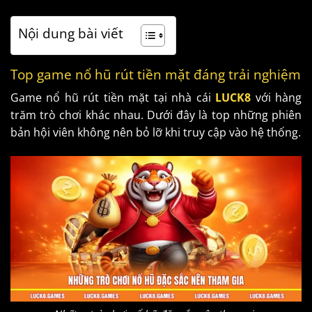
Nội dung bài viết
Top game nổ hũ rút tiền mặt đáng trải nghiệm
Game nổ hũ rút tiền mặt tại nhà cái
LUCK8
với hàng
trăm trò chơi khác nhau. Dưới đây là top những phiên
bản hội viên không nên bỏ lỡ khi truy cập vào hệ thống.